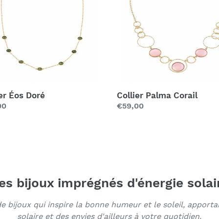
ier Éos Doré
Collier Palma Corail
00
Prix
€59,00
ier
régulier
es bijoux imprégnés d'énergie solai
 bijoux qui inspire la bonne humeur et le soleil, apport
solaire et des envies d'ailleurs à votre quotidien.