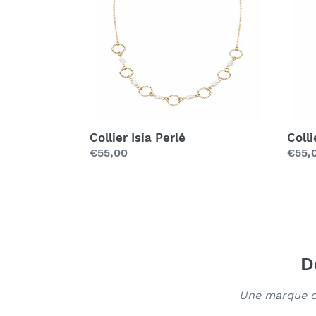
Collier Isia Perlé
Coll
Prix
€55,00
Prix
€55,
régulier
régul
D
Une marque de