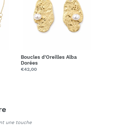
Dorées
Boucles d'Oreilles Alba
Dorées
Prix
€42,00
régulier
re
ant une touche