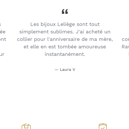
s
Les bijoux Leliège sont tout
née
simplement sublimes. J'ai acheté un
ont
collier pour l'anniversaire de ma mère,
co
et elle en est tombée amoureuse
Ra
ur
instantanément.
Laura V