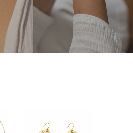
Boucles
d'Oreilles
Alba