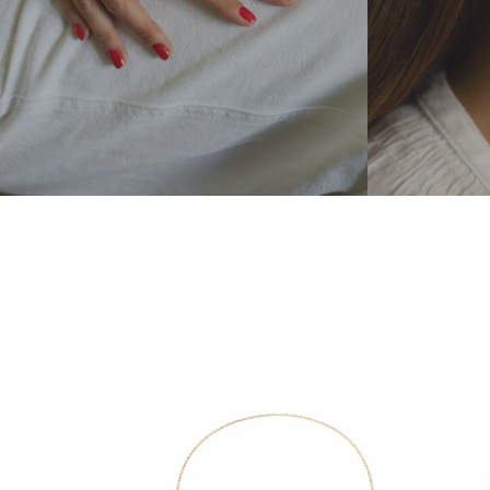
Collier
Colli
Isia
Éos
Perlé
Doré